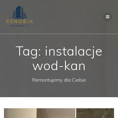
Przejdź
do
treści
Tag:
instalacje
wod-kan
Remontujemy dla Ciebie